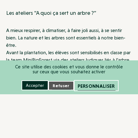
Les ateliers “A quoi ça sert un arbre ?”
A mieux respirer, à climatiser, à faire joli aussi, à se sentir
bien. La nature et les arbres sont essentiels à notre bien-
être.
Avant la plantation, les élèves sont sensibilisés en classe par
la team MiniBigForest via des ateliers ludiques liés à l’arbre
Ce site utilise des cookies et vous donne le contrôle
et à son monde. Lors de la plantation, ils pourront ainsi
sur ceux que vous souhaitez activer
mettre en œuvre les connaissances naturalistes acquises.
“Ohhhh ! Le joli ver de terre, pourvoyeur de galeries
Accepter
Refuser
PERSONNALISER
souterraines permettant un sol aéré et fertile !”
Le “faire-ensemble” en action
Le savoir, c’est bien. Le savoir-faire, c’est essentiel. Et le
savoir-être, c’est le Graal. À travers l’élaboration de ce